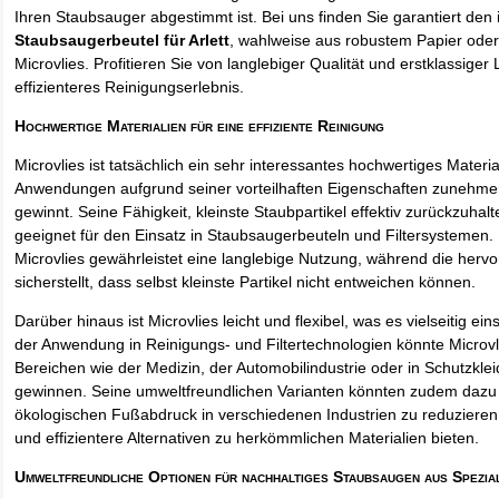
Ihren Staubsauger abgestimmt ist. Bei uns finden Sie garantiert den 
Staubsaugerbeutel für Arlett
, wahlweise aus robustem Papier ode
Microvlies. Profitieren Sie von langlebiger Qualität und erstklassiger 
effizienteres Reinigungserlebnis.
Hochwertige Materialien für eine effiziente Reinigung
Microvlies ist tatsächlich ein sehr interessantes hochwertiges Materi
Anwendungen aufgrund seiner vorteilhaften Eigenschaften zunehm
gewinnt. Seine Fähigkeit, kleinste Staubpartikel effektiv zurückzuha
geeignet für den Einsatz in Staubsaugerbeuteln und Filtersystemen. 
Microvlies gewährleistet eine langlebige Nutzung, während die hervo
sicherstellt, dass selbst kleinste Partikel nicht entweichen können.
Darüber hinaus ist Microvlies leicht und flexibel, was es vielseitig e
der Anwendung in Reinigungs- und Filtertechnologien könnte Microvl
Bereichen wie der Medizin, der Automobilindustrie oder in Schutzkl
gewinnen. Seine umweltfreundlichen Varianten könnten zudem dazu 
ökologischen Fußabdruck in verschiedenen Industrien zu reduzieren,
und effizientere Alternativen zu herkömmlichen Materialien bieten.
Umweltfreundliche Optionen für nachhaltiges Staubsaugen aus Spezia