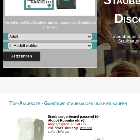
Disc
Hersteller und Modell wählen um den passenden Staubbeutel
zu finden!
Staubbeutel f
Staubsaug
Jetzt finden
Top-Angebote - Günstiger staubsaugen und hier kaufen
Staubsaugerbeutel passend für
iRobot Roomba e5, e6
Angebotspreis 18,94EUR
inkl. MwSt. und zzgl.
Versand
.
sofort lieferbar