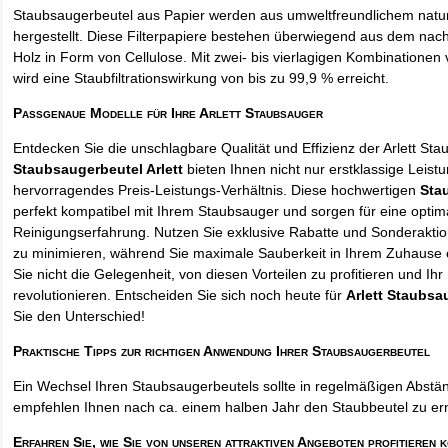
Staubsaugerbeutel aus Papier werden aus umweltfreundlichem natur
hergestellt. Diese Filterpapiere bestehen überwiegend aus dem na
Holz in Form von Cellulose. Mit zwei- bis vierlagigen Kombinationen 
wird eine Staubfiltrationswirkung von bis zu 99,9 % erreicht.
Passgenaue Modelle für Ihre Arlett Staubsauger
Entdecken Sie die unschlagbare Qualität und Effizienz der Arlett St
Staubsaugerbeutel Arlett
bieten Ihnen nicht nur erstklassige Leist
hervorragendes Preis-Leistungs-Verhältnis. Diese hochwertigen
Sta
perfekt kompatibel mit Ihrem Staubsauger und sorgen für eine optim
Reinigungserfahrung. Nutzen Sie exklusive Rabatte und Sonderakti
zu minimieren, während Sie maximale Sauberkeit in Ihrem Zuhause 
Sie nicht die Gelegenheit, von diesen Vorteilen zu profitieren und Ih
revolutionieren. Entscheiden Sie sich noch heute für
Arlett Staubsa
Sie den Unterschied!
Praktische Tipps zur richtigen Anwendung Ihrer Staubsaugerbeutel
Ein Wechsel Ihren Staubsaugerbeutels sollte in regelmäßigen Abstän
empfehlen Ihnen nach ca. einem halben Jahr den Staubbeutel zu er
Erfahren Sie, wie Sie von unseren attraktiven Angeboten profitieren 