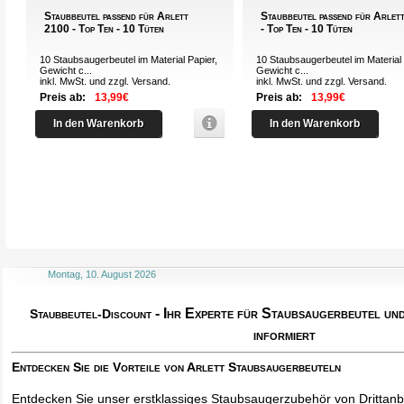
Staubbeutel passend für Arlett
Staubbeutel passend für Arlet
2100 - Top Ten - 10 Tüten
- Top Ten - 10 Tüten
10 Staubsaugerbeutel im Material Papier,
10 Staubsaugerbeutel im Material 
Gewicht c...
Gewicht c...
inkl. MwSt. und zzgl.
Versand
.
inkl. MwSt. und zzgl.
Versand
.
Preis ab:
13,99€
Preis ab:
13,99€
In den Warenkorb
In den Warenkorb
Montag, 10. August 2026
- Ihr Experte für Staubsaugerbeutel u
Staubbeutel-Discount
informiert
Entdecken Sie die Vorteile von Arlett Staubsaugerbeuteln
Entdecken Sie unser erstklassiges Staubsaugerzubehör von Drittanbi