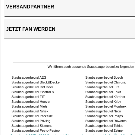
VERSANDPARTNER
JETZT FAN WERDEN
Wir führen auch passende Staubsaugerbeutel zu folgenden
Staubsaugerbeutel AEG
Staubsaugerbeutel Bosch
Staubsaugerbeutel Black&Decker
Staubsaugerbeutel Clatronic
Staubsaugerbeutel Dirt Devil
Staubsaugerbeutel EIO
Staubsaugerbeutel Electrolux
Staubsaugerbeutel Fakir
Staubsaugerbeutel FIF
Staubsaugerbeutel Kärcher
Staubsaugerbeutel Hoover
Staubsaugerbeutel Kirby
Staubsaugerbeutel Miele
Staubsaugerbeutel Moulinex
Staubsaugerbeutel Nilfisk
Staubsaugerbeutel Nilco
Staubsaugerbeutel Parkside
Staubsaugerbeutel Philips
Staubsaugerbeutel Privileg
Staubsaugerbeutel Rowenta
Staubsaugerbeutel Siemens
Staubsaugerbeutel Tchibo
Staubsaugerbeutel Festo-Festool
Staubsaugerbeutel Zelmer
®