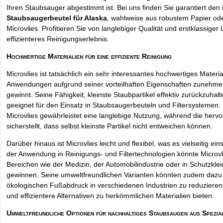
Ihren Staubsauger abgestimmt ist. Bei uns finden Sie garantiert den 
Staubsaugerbeutel für Alaska
, wahlweise aus robustem Papier od
Microvlies. Profitieren Sie von langlebiger Qualität und erstklassiger 
effizienteres Reinigungserlebnis.
Hochwertige Materialien für eine effiziente Reinigung
Microvlies ist tatsächlich ein sehr interessantes hochwertiges Materi
Anwendungen aufgrund seiner vorteilhaften Eigenschaften zunehm
gewinnt. Seine Fähigkeit, kleinste Staubpartikel effektiv zurückzuha
geeignet für den Einsatz in Staubsaugerbeuteln und Filtersystemen. 
Microvlies gewährleistet eine langlebige Nutzung, während die hervo
sicherstellt, dass selbst kleinste Partikel nicht entweichen können.
Darüber hinaus ist Microvlies leicht und flexibel, was es vielseitig e
der Anwendung in Reinigungs- und Filtertechnologien könnte Microvl
Bereichen wie der Medizin, der Automobilindustrie oder in Schutzkl
gewinnen. Seine umweltfreundlichen Varianten könnten zudem dazu 
ökologischen Fußabdruck in verschiedenen Industrien zu reduzieren,
und effizientere Alternativen zu herkömmlichen Materialien bieten.
Umweltfreundliche Optionen für nachhaltiges Staubsaugen aus Spezia