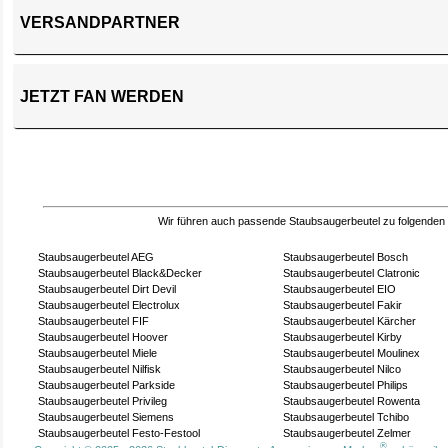
VERSANDPARTNER
JETZT FAN WERDEN
Wir führen auch passende Staubsaugerbeutel zu folgenden
Staubsaugerbeutel AEG
Staubsaugerbeutel Bosch
Staubsaugerbeutel Black&Decker
Staubsaugerbeutel Clatronic
Staubsaugerbeutel Dirt Devil
Staubsaugerbeutel EIO
Staubsaugerbeutel Electrolux
Staubsaugerbeutel Fakir
Staubsaugerbeutel FIF
Staubsaugerbeutel Kärcher
Staubsaugerbeutel Hoover
Staubsaugerbeutel Kirby
Staubsaugerbeutel Miele
Staubsaugerbeutel Moulinex
Staubsaugerbeutel Nilfisk
Staubsaugerbeutel Nilco
Staubsaugerbeutel Parkside
Staubsaugerbeutel Philips
Staubsaugerbeutel Privileg
Staubsaugerbeutel Rowenta
Staubsaugerbeutel Siemens
Staubsaugerbeutel Tchibo
Staubsaugerbeutel Festo-Festool
Staubsaugerbeutel Zelmer
®