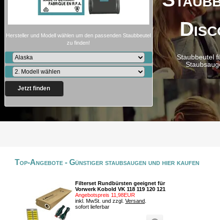
Disc
Hersteller und Modell wählen um den passenden Staubbeutel
zu finden!
Staubbeutel f
Staubsaug
Jetzt finden
Top-Angebote - Günstiger staubsaugen und hier kaufen
Filterset Rundbürsten geeignet für
Vorwerk Kobold VK 118 119 120 121
Angebotspreis 11,98EUR
inkl. MwSt. und zzgl.
Versand
.
sofort lieferbar