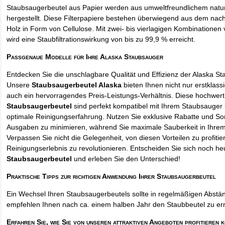
Staubsaugerbeutel aus Papier werden aus umweltfreundlichem natur
hergestellt. Diese Filterpapiere bestehen überwiegend aus dem na
Holz in Form von Cellulose. Mit zwei- bis vierlagigen Kombinationen 
wird eine Staubfiltrationswirkung von bis zu 99,9 % erreicht.
Passgenaue Modelle für Ihre Alaska Staubsauger
Entdecken Sie die unschlagbare Qualität und Effizienz der Alaska S
Unsere
Staubsaugerbeutel Alaska
bieten Ihnen nicht nur erstklass
auch ein hervorragendes Preis-Leistungs-Verhältnis. Diese hochwert
Staubsaugerbeutel
sind perfekt kompatibel mit Ihrem Staubsauger 
optimale Reinigungserfahrung. Nutzen Sie exklusive Rabatte und So
Ausgaben zu minimieren, während Sie maximale Sauberkeit in Ihre
Verpassen Sie nicht die Gelegenheit, von diesen Vorteilen zu profitie
Reinigungserlebnis zu revolutionieren. Entscheiden Sie sich noch he
Staubsaugerbeutel
und erleben Sie den Unterschied!
Praktische Tipps zur richtigen Anwendung Ihrer Staubsaugerbeutel
Ein Wechsel Ihren Staubsaugerbeutels sollte in regelmäßigen Abstän
empfehlen Ihnen nach ca. einem halben Jahr den Staubbeutel zu er
Erfahren Sie, wie Sie von unseren attraktiven Angeboten profitieren 