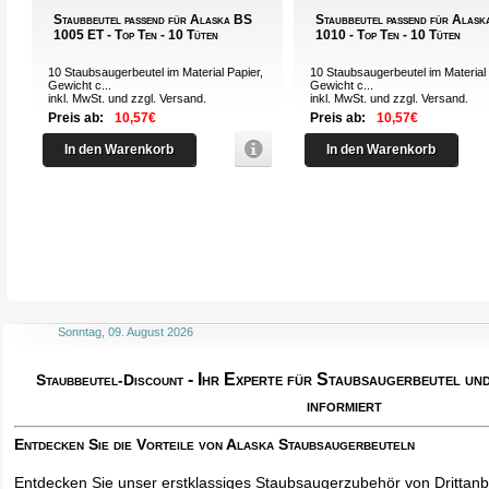
Staubbeutel passend für Alaska BS
Staubbeutel passend für Alas
1005 ET - Top Ten - 10 Tüten
1010 - Top Ten - 10 Tüten
10 Staubsaugerbeutel im Material Papier,
10 Staubsaugerbeutel im Material 
Gewicht c...
Gewicht c...
inkl. MwSt. und zzgl.
Versand
.
inkl. MwSt. und zzgl.
Versand
.
Preis ab:
10,57€
Preis ab:
10,57€
In den Warenkorb
In den Warenkorb
Sonntag, 09. August 2026
- Ihr Experte für Staubsaugerbeutel u
Staubbeutel-Discount
informiert
Entdecken Sie die Vorteile von Alaska Staubsaugerbeuteln
Entdecken Sie unser erstklassiges Staubsaugerzubehör von Drittanbi