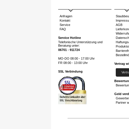
Anfragen
Staubbeu
Kontakt
Impress
Service
AGB
FAQ
Lieferkon
Widerruf
Service Hotline
Datensch
Telefonische Unterstützung und
Haftungs
Beratung unter:
Produktsi
06701 - 911724
Barrierefr
Bestellmö
MO-DO 08:00 - 17:00 Uhr
FR 08:00 - 13:00 Uhr
Vertrag w
SSL Verbindung
Vertr
Bewertu
Bewertun
Geld ver
Gewerbet
Partner 