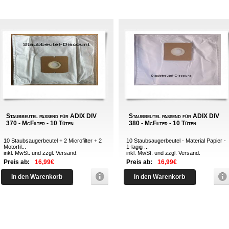
Staubbeutel passend für ADIX DIV
Staubbeutel passend für ADIX DIV
370 - McFilter - 10 Tüten
380 - McFilter - 10 Tüten
10 Staubsaugerbeutel + 2 Microfilter + 2
10 Staubsaugerbeutel - Material Papier -
Motorfil...
1-lagig ...
inkl. MwSt. und zzgl.
Versand
.
inkl. MwSt. und zzgl.
Versand
.
Preis ab:
16,99€
Preis ab:
16,99€
In den Warenkorb
In den Warenkorb