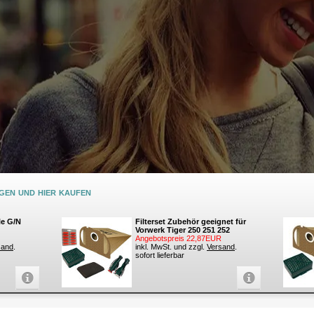
en und hier kaufen
le G/N
Filterset Zubehör geeignet für
Vorwerk Tiger 250 251 252
Angebotspreis 22,87EUR
sand
.
inkl. MwSt. und zzgl.
Versand
.
sofort lieferbar