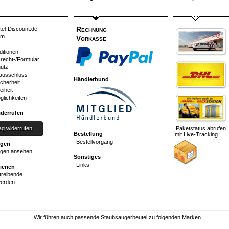
Rechnung
tel-Discount.de
um
Vorkasse
ditionen
srecht-/Formular
utz
ausschluss
Händlerbund
cherheit
eiheit
glichkeiten
iderrufen
ag widerrufen
Paketstatus abrufen
Bestellung
mit Live-Tracking
Bestellvorgang
ngen
gen ansehen
Sonstiges
Links
dienen
reibende
werden
Wir führen auch passende Staubsaugerbeutel zu folgenden Marken