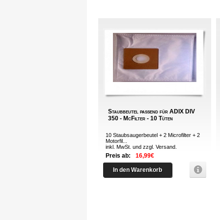
Staubbeutel passend für ADIX DIV
350 - McFilter - 10 Tüten
10 Staubsaugerbeutel + 2 Microfilter + 2
Motorfil...
inkl. MwSt. und zzgl.
Versand
.
Preis ab:
16,99€
In den Warenkorb