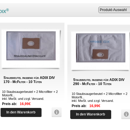
®
DIX
Staubbeutel passend für ADIX DIV
Staubbeutel passend für ADIX DIV
170 - McFilter - 10 Tüten
290 - McFilter - 10 Tüten
10 Staubsaugerbeutel + 2 Microfilter + 2
10 Staubsaugerbeutel + 2 Microfilter + 2
Motorfil...
Motorfil...
inkl. MwSt. und zzgl.
Versand
.
inkl. MwSt. und zzgl.
Versand
.
Preis ab:
16,99€
Preis ab:
16,99€
In den Warenkorb
In den Warenkorb