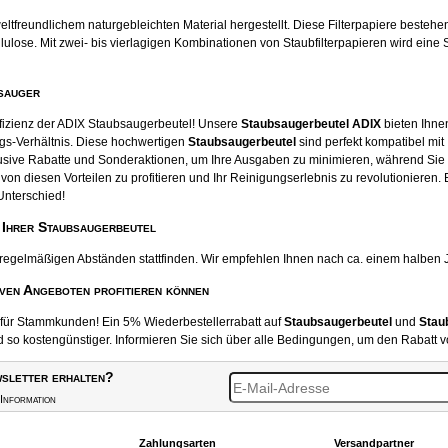
tfreundlichem naturgebleichten Material hergestellt. Diese Filterpapiere beste
ose. Mit zwei- bis vierlagigen Kombinationen von Staubfilterpapieren wird eine S
sauger
ffizienz der ADIX Staubsaugerbeutel! Unsere
Staubsaugerbeutel ADIX
bieten Ihnen
gs-Verhältnis. Diese hochwertigen
Staubsaugerbeutel
sind perfekt kompatibel mit
usive Rabatte und Sonderaktionen, um Ihre Ausgaben zu minimieren, während Sie
von diesen Vorteilen zu profitieren und Ihr Reinigungserlebnis zu revolutionieren.
Unterschied!
 Ihrer Staubsaugerbeutel
 regelmäßigen Abständen stattfinden. Wir empfehlen Ihnen nach ca. einem halben 
iven Angeboten profitieren können
t für Stammkunden! Ein 5% Wiederbestellerrabatt auf
Staubsaugerbeutel
und
Stau
o kostengünstiger. Informieren Sie sich über alle Bedingungen, um den Rabatt v
sletter erhalten?
Information
Zahlungsarten
Versandpartner