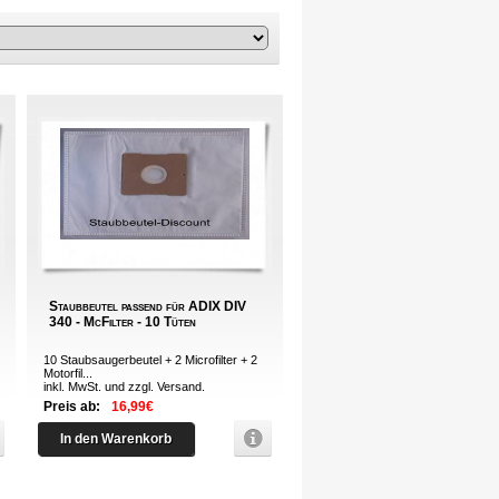
Staubbeutel passend für ADIX DIV
340 - McFilter - 10 Tüten
10 Staubsaugerbeutel + 2 Microfilter + 2
Motorfil...
inkl. MwSt. und zzgl.
Versand
.
Preis ab:
16,99€
In den Warenkorb