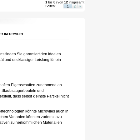
1
bis
8
(von
12
insgesamt)
Seiten:
1
2
»
r informiert
ns finden Sie garantiert den idealen
t und erstklassiger Leistung für ein
eilhaften Eigenschaften zunehmend an
 in Staubsaugerbeuteln und
tellt, dass selbst kleinste Partikel nicht
tertechnologien könnte Microvlies auch in
lichen Varianten könnten zudem dazu
nativen zu herkömmlichen Materialien