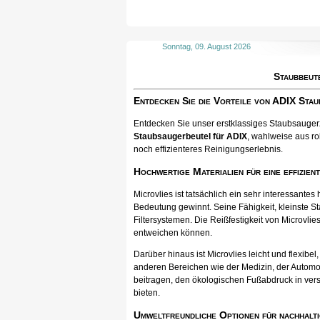
Sonntag, 09. August 2026
Staubbeut
Entdecken Sie die Vorteile von ADIX Sta
Entdecken Sie unser erstklassiges Staubsaugerzu
Staubsaugerbeutel für ADIX
, wahlweise aus ro
noch effizienteres Reinigungserlebnis.
Hochwertige Materialien für eine effizien
Microvlies ist tatsächlich ein sehr interessan
Bedeutung gewinnt. Seine Fähigkeit, kleinste St
Filtersystemen. Die Reißfestigkeit von Microvlies
entweichen können.
Darüber hinaus ist Microvlies leicht und flexib
anderen Bereichen wie der Medizin, der Automo
beitragen, den ökologischen Fußabdruck in vers
bieten.
Umweltfreundliche Optionen für nachhalti