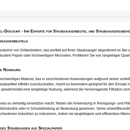
el-Discount
- Ihr Experte für Staubsaugerbeutel und Staubsaugerzubehö
ubsaugerbeuteln
behör von Drittanbietern, das perfekt auf Ihren Staubsauger abgestimmt ist. Bei u
bustem Papier oder hochwertigem Microvlies. Profitieren Sie von langlebiger Qualitä
te Reinigung
tes hochwertiges Material, das in verschiedenen Anwendungen aufgrund seiner vort
aubpartikel effektiv zurückzuhalten, macht es besonders geeignet für den Einsatz
 gewährleistet eine langlebige Nutzung, während die hervorragende Filtration sichers
el, was es vielseitig einsetzbar macht. Neben der Anwendung in Reinigungs- und Fil
bilindustrie oder in Schutzkleidung an Bedeutung gewinnen. Seine umweltfreund
chiedenen Industrien zu reduzieren, indem sie langlebigere und effizientere Alter
ges Staubsaugen aus Spezialpapier