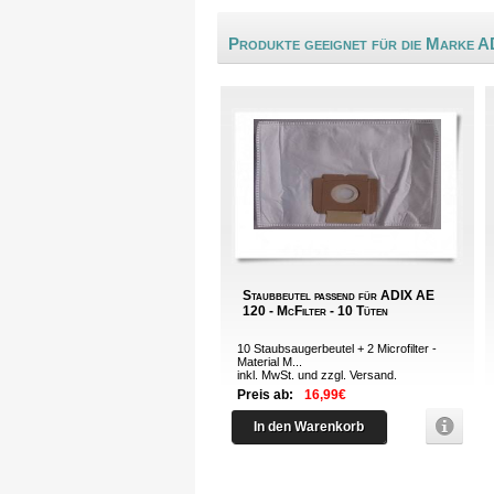
Produkte geeignet für die Marke A
Staubbeutel passend für ADIX AE
120 - McFilter - 10 Tüten
10 Staubsaugerbeutel + 2 Microfilter -
Material M...
inkl. MwSt. und zzgl.
Versand
.
Preis ab:
16,99€
In den Warenkorb