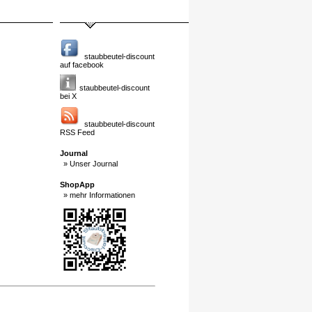
staubbeutel-discount
auf facebook
staubbeutel-discount
bei X
staubbeutel-discount
RSS Feed
Journal
» Unser Journal
ShopApp
» mehr Informationen