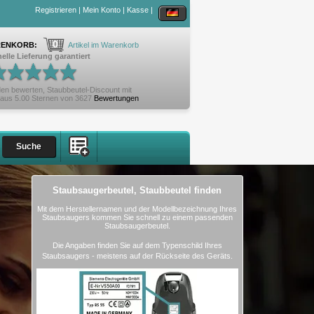
Registrieren
|
Mein Konto
|
Kasse
|
0
ENKORB:
Artikel im Warenkorb
elle Lieferung garantiert
en bewerten,
Staubbeutel-Discount
mit
aus
5.00
Sternen von
3627
Bewertungen
Staubsaugerbeutel, Staubbeutel finden
Mit dem Herstellernamen und der Modellbezeichnung Ihres
Staubsaugers kommen Sie schnell zu einem passenden
Staubsaugerbeutel.
Die Angaben finden Sie auf dem Typenschild Ihres
Staubsaugers - meistens auf der Rückseite des Geräts.