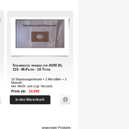
Staubbeutel passend für ADIX DL
110 - McFilter - 10 Tüten
10 Staubsaugerbeutel + 2 Microfilter + 2
Motorfil...
inkl. MwSt. und zzgl.
Versand
.
Preis ab:
16,99€
In den Warenkorb
angezeigte Produkte: