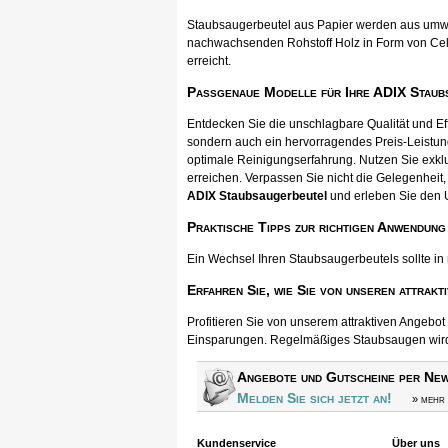
Staubsaugerbeutel aus Papier werden aus umwel
nachwachsenden Rohstoff Holz in Form von Cellul
erreicht.
Passgenaue Modelle für Ihre ADIX Staub
Entdecken Sie die unschlagbare Qualität und E
sondern auch ein hervorragendes Preis-Leistun
optimale Reinigungserfahrung. Nutzen Sie exkl
erreichen. Verpassen Sie nicht die Gelegenheit, 
ADIX Staubsaugerbeutel
und erleben Sie den 
Praktische Tipps zur richtigen Anwendung
Ein Wechsel Ihren Staubsaugerbeutels sollte in
Erfahren Sie, wie Sie von unseren attrakt
Profitieren Sie von unserem attraktiven Angebo
Einsparungen. Regelmäßiges Staubsaugen wird s
Angebote und Gutscheine per New
Melden Sie sich jetzt an!
» mehr 
Kundenservice
Über uns