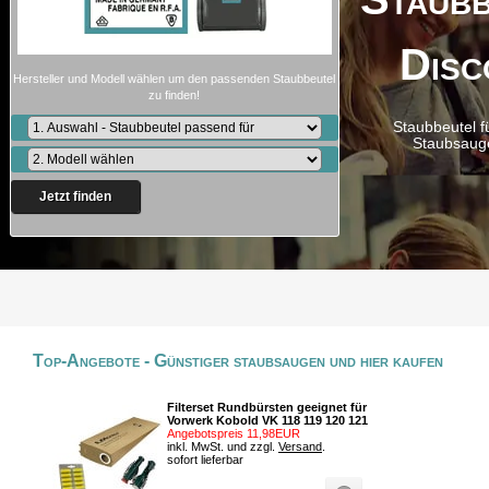
Disc
Hersteller und Modell wählen um den passenden Staubbeutel
zu finden!
Staubbeutel f
Staubsaug
Jetzt finden
Top-Angebote - Günstiger staubsaugen und hier kaufen
Filterset Rundbürsten geeignet für
Vorwerk Kobold VK 118 119 120 121
Angebotspreis 11,98EUR
inkl. MwSt. und zzgl.
Versand
.
sofort lieferbar