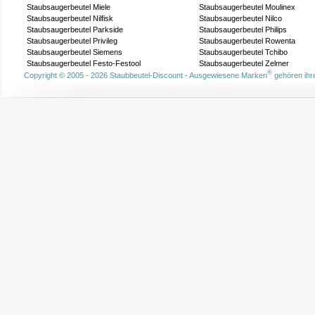
Staubsaugerbeutel Miele
Staubsaugerbeutel Moulinex
Staubsaugerbeutel Nilfisk
Staubsaugerbeutel Nilco
Staubsaugerbeutel Parkside
Staubsaugerbeutel Philips
Staubsaugerbeutel Privileg
Staubsaugerbeutel Rowenta
Staubsaugerbeutel Siemens
Staubsaugerbeutel Tchibo
Staubsaugerbeutel Festo-Festool
Staubsaugerbeutel Zelmer
®
Copyright © 2005 - 2026 Staubbeutel-Discount - Ausgewiesene Marken
gehören ihre