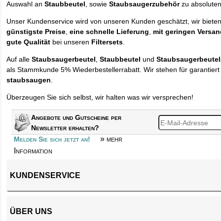
Auswahl an
Staubbeutel
, sowie
Staubsaugerzubehör
zu absolute
Unser Kundenservice wird von unseren Kunden geschätzt, wir biete
günstigste Preise
,
eine schnelle Lieferung
,
mit geringen Versa
gute Qualität
bei unseren
Filtersets
.
Auf alle
Staubsaugerbeutel
,
Staubbeutel
und
Staubsaugerbeute
als Stammkunde 5% Wiederbestellerrabatt. Wir stehen für garantier
staubsaugen
.
Überzeugen Sie sich selbst, wir halten was wir versprechen!
Angebote und Gutscheine per
Newsletter erhalten?
» mehr
Melden Sie sich jetzt an!
Information
KUNDENSERVICE
ÜBER UNS