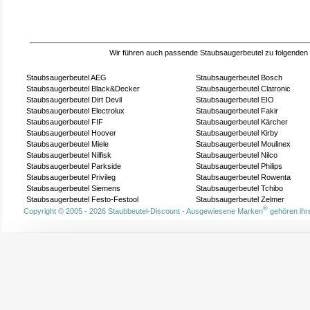
Wir führen auch passende Staubsaugerbeutel zu folgenden
Staubsaugerbeutel AEG
Staubsaugerbeutel Bosch
Staubsaugerbeutel Black&Decker
Staubsaugerbeutel Clatronic
Staubsaugerbeutel Dirt Devil
Staubsaugerbeutel EIO
Staubsaugerbeutel Electrolux
Staubsaugerbeutel Fakir
Staubsaugerbeutel FIF
Staubsaugerbeutel Kärcher
Staubsaugerbeutel Hoover
Staubsaugerbeutel Kirby
Staubsaugerbeutel Miele
Staubsaugerbeutel Moulinex
Staubsaugerbeutel Nilfisk
Staubsaugerbeutel Nilco
Staubsaugerbeutel Parkside
Staubsaugerbeutel Philips
Staubsaugerbeutel Privileg
Staubsaugerbeutel Rowenta
Staubsaugerbeutel Siemens
Staubsaugerbeutel Tchibo
Staubsaugerbeutel Festo-Festool
Staubsaugerbeutel Zelmer
®
Copyright © 2005 - 2026 Staubbeutel-Discount - Ausgewiesene Marken
gehören ihre