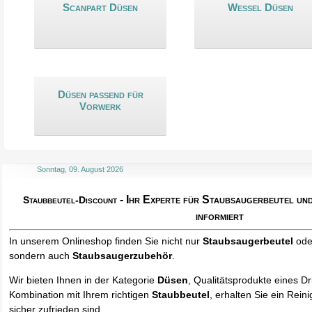
Scanpart Düsen
Wessel Düsen
Düsen passend für
Vorwerk
Sonntag, 09. August 2026
- Ihr Experte für Staubsaugerbeutel u
Staubbeutel-Discount
informiert
In unserem Onlineshop finden Sie nicht nur
Staubsaugerbeutel
od
sondern auch
Staubsaugerzubehör
.
Wir bieten Ihnen in der Kategorie
Düsen
, Qualitätsprodukte eines Dri
Kombination mit Ihrem richtigen
Staubbeutel
, erhalten Sie ein Rein
sicher zufrieden sind.