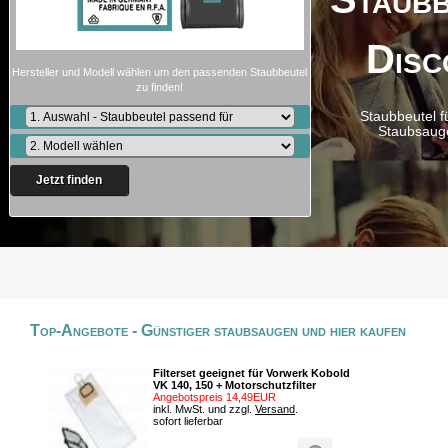
Disc
Hersteller und Modell wählen um den passenden Staubbeutel
zu finden!
Staubbeutel f
Staubsaug
Jetzt finden
Top-Angebote - Günstiger staubsaugen und hier kaufen
Filterset geeignet für Vorwerk Kobold
VK 140, 150 + Motorschutzfilter
Angebotspreis 14,49EUR
inkl. MwSt. und zzgl.
Versand
.
sofort lieferbar