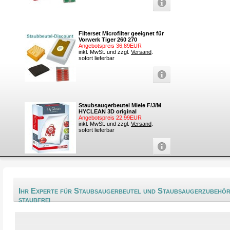
Filterset Microfilter geeignet für
Vorwerk Tiger 260 270
Angebotspreis 36,89EUR
inkl. MwSt. und zzgl.
Versand
.
sofort lieferbar
Staubsaugerbeutel Miele F/J/M
HYCLEAN 3D original
Angebotspreis 22,99EUR
inkl. MwSt. und zzgl.
Versand
.
sofort lieferbar
Ihr Experte für Staubsaugerbeutel und Staubsaugerzubehör -
staubfrei