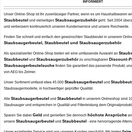
informiert
Unser Online-Shop ist Ihr zuverlässiger Partner, wenn es um Haushaltswaren w
Staubbeutel
Staubsaugerzubehör
und vielseitiges
geht. Seit 2004 über
und verbessern kontinuierlich unseren Kundenservice und unsere Reichweite.
Finden Sie schnell und einfach den gewünschten
Staubbeutel
in unserem Onlin
Staubsaugerbeutel
,
Staubbeutel
und Staubsaugerzubehör
.
Staub
Als spezialisierter Online-Shop bieten wir eine umfassende Auswahl an
Staubbeutel
Staubsaugerzubehör
Discount-P
und
zu unschlagbaren
Staubsaugerbeutelsuche
finden Sie garantiert das passende Produkt, un
von AEG bis Zelmer.
Staubsaugerbeutel
Staubbeut
Unser Sortiment umfasst etwa 45.000
und
Staubsaugermodelle, in hochwertiger geprüfter Qualität.
Staubsaugerbeutel
Staubbeutel
Alle
und
in unserem Onlineshop sind 1
Staubsauger und entsprechen in Qualität und Filterleistung dem Originalprodukt
Geld
höchste Ansprüche
Sparen Sie dabei
und genießen Sie dennoch
an
Staubsaugerbeutel
Staubbeutel
unsere
und
- eine hervorragende Alterna
fair
Unser exzellenter Service wird von unseren Kunden geschätzt. Wir bieten