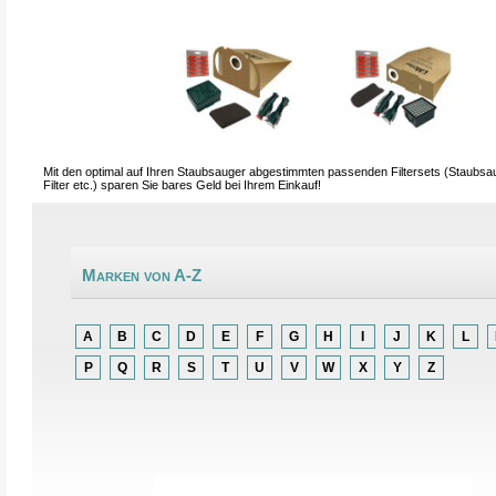
Mit den optimal auf Ihren Staubsauger abgestimmten passenden Filtersets (Staubsa
Filter etc.) sparen Sie bares Geld bei Ihrem Einkauf!
Marken von A-Z
A
B
C
D
E
F
G
H
I
J
K
L
P
Q
R
S
T
U
V
W
X
Y
Z