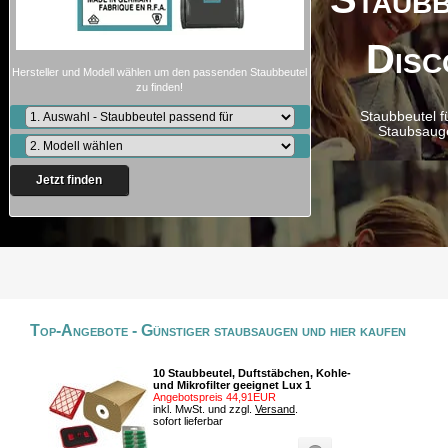
Disc
Hersteller und Modell wählen um den passenden Staubbeutel
zu finden!
Staubbeutel f
Staubsaug
Jetzt finden
Top-Angebote - Günstiger staubsaugen und hier kaufen
10 Staubbeutel, Duftstäbchen, Kohle-
und Mikrofilter geeignet Lux 1
Angebotspreis 44,91EUR
inkl. MwSt. und zzgl.
Versand
.
sofort lieferbar