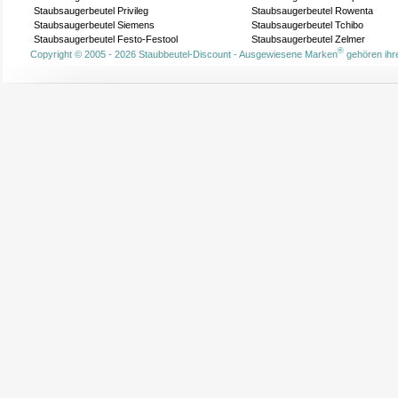
Staubsaugerbeutel Privileg
Staubsaugerbeutel Rowenta
Staubsaugerbeutel Siemens
Staubsaugerbeutel Tchibo
Staubsaugerbeutel Festo-Festool
Staubsaugerbeutel Zelmer
®
Copyright © 2005 - 2026 Staubbeutel-Discount - Ausgewiesene Marken
gehören ihre